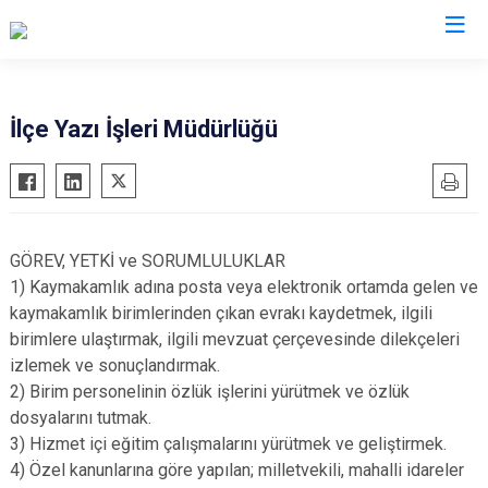
Balıkesir
İlçe Yazı İşleri Müdürlüğü
Ayvalık
Havran
Balya
İvrindi
Bandırma
Kepsut
GÖREV, YETKİ ve SORUMLULUKLAR
Bigadiç
Manyas
1) Kaymakamlık adına posta veya elektronik ortamda gelen ve
Burhaniye
Marmara
kaymakamlık birimlerinden çıkan evrakı kaydetmek, ilgili
birimlere ulaştırmak, ilgili mevzuat çerçevesinde dilekçeleri
Dursunbey
Savaştepe
izlemek ve sonuçlandırmak.
Edremit
Sındırgı
2) Birim personelinin özlük işlerini yürütmek ve özlük
Erdek
Susurluk
dosyalarını tutmak.
Gömeç
Karesi
3) Hizmet içi eğitim çalışmalarını yürütmek ve geliştirmek.
4) Özel kanunlarına göre yapılan; milletvekili, mahalli idareler
Gönen
Altıeylül