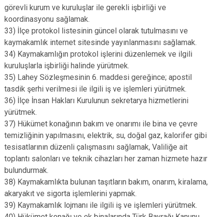
görevli kurum ve kuruluşlar ile gerekli işbirliği ve
koordinasyonu sağlamak.
33) İlçe protokol listesinin güncel olarak tutulmasını ve
kaymakamlık internet sitesinde yayınlanmasını sağlamak.
34) Kaymakamlığın protokol işlerini düzenlemek ve ilgili
kuruluşlarla işbirliği halinde yürütmek.
35) Lahey Sözleşmesinin 6. maddesi gereğince; apostil
tasdik şerhi verilmesi ile ilgili iş ve işlemleri yürütmek.
36) İlçe İnsan Hakları Kurulunun sekretarya hizmetlerini
yürütmek.
37) Hükümet konağının bakım ve onarımı ile bina ve çevre
temizliğinin yapılmasını, elektrik, su, doğal gaz, kalorifer gibi
tesisatlarının düzenli çalışmasını sağlamak, Valiliğe ait
toplantı salonları ve teknik cihazları her zaman hizmete hazır
bulundurmak.
38) Kaymakamlıkta bulunan taşıtların bakım, onarım, kiralama,
akaryakıt ve sigorta işlemlerini yapmak.
39) Kaymakamlık lojmanı ile ilgili iş ve işlemleri yürütmek.
40) Hükümet konağı ve ek binalarında Türk Bayrağı Kanunu