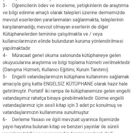
3- Öğrencilerin ödev ve inceleme, yetişkinlerin de araştırma
ve bilgi edinme amaçlı olarak talepleri üzerine dermemizde
mevcut eserlerden yararlanmaları sağlanmakta, taleplerinin
karşılanamadığı, mevcut olmayan eserlerin de diğer
Kütüphanelerden teminine çalışılmakta ve / veya
kullanıcılarımızın elinde bulunduran kuruma yönlendirilmesi
yapılmaktadır.
4- Müracaat genel okuma salonunda kütüphaneye gelen
okuyucularına araştırma ve bilgi toplama hizmeti verilmektedir
(Danışma Hizmeti, Kullanıcı Eğitimi, Kurum Tanıtımı).
5- Engelli vatandaşlarımızın kütüphane kullanımını sağlamak
amacıyla giriş katta ENGELSİZ KÜTÜPHANE olarak hazır hale
getirilmiştir. Portatif iki rampa ile kütüphanemize gelen engelli
vatandaşımız rahatça binaya girebilmektedir. Görme engelli
vatandaşlarımız için sesli kitap için 3 adet pc konulmuş ve
vatandaşlarımızın kullanımına sunulmuştur.
6- Derleme Yasası ve ilgili mevzuat uyarınca İlçemizde
yayın hayatına bulunan kitap ve benzeri yayınlar ile süreli