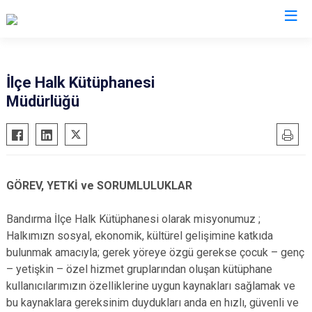
Balıkesir
İlçe Halk Kütüphanesi
Müdürlüğü
Ayvalık
Havran
Balya
İvrindi
Bandırma
Kepsut
Bigadiç
Manyas
GÖREV, YETKİ ve SORUMLULUKLAR
Burhaniye
Marmara
Dursunbey
Savaştepe
Bandırma İlçe Halk Kütüphanesi olarak misyonumuz ;
Halkımızn sosyal, ekonomik, kültürel gelişimine katkıda
Edremit
Sındırgı
bulunmak amacıyla; gerek yöreye özgü gerekse çocuk – genç
Erdek
Susurluk
– yetişkin – özel hizmet gruplarından oluşan kütüphane
Gömeç
Karesi
kullanıcılarımızın özelliklerine uygun kaynakları sağlamak ve
bu kaynaklara gereksinim duydukları anda en hızlı, güvenli ve
Gönen
Altıeylül