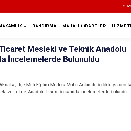
e-Dev
MAKAMLIK
BANDIRMA
MAHALLİ İDARELER
HİZMET
Balıkesir
Ticaret Mesleki ve Teknik Anadolu
da İncelemelerde Bulunuldu
Ayvalık
l, İlçe Milli Eğitim Müdürü Mutlu Aslan ile birlikte yapımı 
Balya
eki ve Teknik Anadolu Lisesi binasında incelemelerde bulundu.
Bandırma
Bigadiç
Burhaniye
Dursunbey