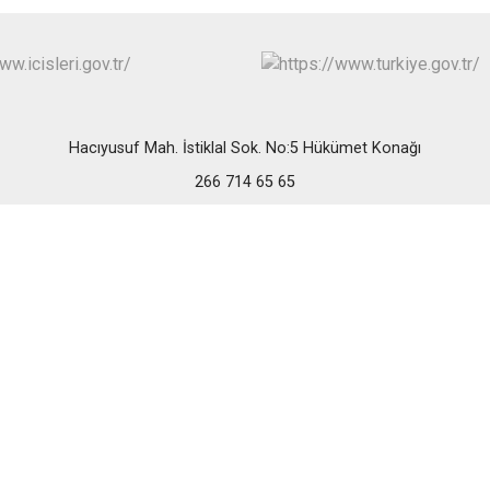
Edremit
Erdek
Gömeç
Gönen
Hacıyusuf Mah. İstiklal Sok. No:5 Hükümet Konağı
266 714 65 65