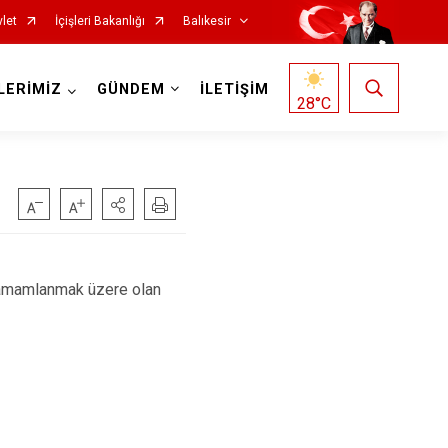
let
İçişleri Bakanlığı
Balıkesir
LERİMİZ
GÜNDEM
İLETİŞİM
28
°C
Havran
tamamlanmak üzere olan
İvrindi
Kepsut
Manyas
Marmara
Savaştepe