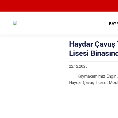
KAY
Haydar Çavuş 
Lisesi Binasın
22.12.2025
Kaymakamımız Engin Aksaka
Haydar Çavuş Ticaret Mesl