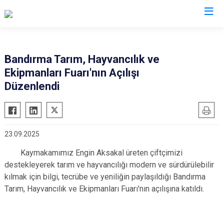
Balıkesir
Bandırma Tarım, Hayvancılık ve
Ekipmanları Fuarı'nın Açılışı
Ayvalık
Havran
Düzenlendi
Balya
İvrindi
Bandırma
Kepsut
Bigadiç
Manyas
23.09.2025
Burhaniye
Marmara
Kaymakamımız Engin Aksakal üreten çiftçimizi
Dursunbey
Savaştepe
destekleyerek tarım ve hayvancılığı modern ve sürdürülebilir
Edremit
Sındırgı
kılmak için bilgi, tecrübe ve yeniliğin paylaşıldığı Bandırma
Erdek
Susurluk
Tarım, Hayvancılık ve Ekipmanları Fuarı'nın açılışına katıldı.
Gömeç
Karesi
Gönen
Altıeylül