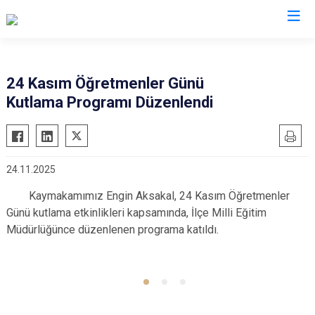
Balıkesir
24 Kasım Öğretmenler Günü
Kutlama Programı Düzenlendi
Ayvalık
Havran
Balya
İvrindi
Bandırma
Kepsut
24.11.2025
Bigadiç
Manyas
Kaymakamımız Engin Aksakal, 24 Kasım Öğretmenler
Burhaniye
Marmara
Günü kutlama etkinlikleri kapsamında, İlçe Milli Eğitim
Dursunbey
Savaştepe
Müdürlüğünce düzenlenen programa katıldı.
Edremit
Sındırgı
Erdek
Susurluk
Gömeç
Karesi
Gönen
Altıeylül