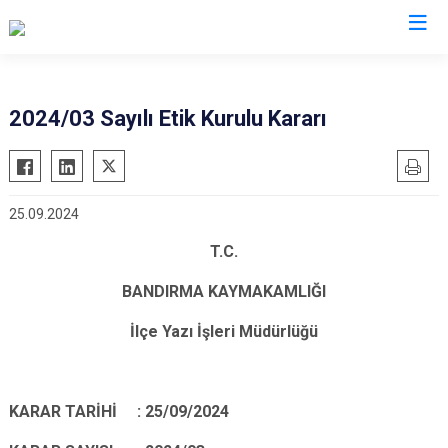
Balıkesir
2024/03 Sayılı Etik Kurulu Kararı
Ayvalık
Havran
Balya
İvrindi
25.09.2024
Bandırma
Kepsut
Bigadiç
Manyas
T.C.
Burhaniye
Marmara
BANDIRMA KAYMAKAMLIĞI
Dursunbey
Savaştepe
İlçe Yazı İşleri Müdürlüğü
Edremit
Sındırgı
Erdek
Susurluk
Gömeç
Karesi
KARAR TARİHİ : 25/09/2024
Gönen
Altıeylül